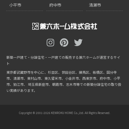
小平市
府中市
清瀬市
新築一戸建て・分譲住宅・一戸建ての販売する兼六ホームが運営するサイ
ト
東京都武蔵野市を中心に、杉並区、世田谷区、練馬区、板橋区、国分寺
市、清瀬市、東村山市、東久留米市、小金井市、西東京市、府中市、小平
市、狛江市、
埼玉県新座市、朝霞市、志木市等での新築分譲住宅の取り扱
い実績があります。
Copyright © 2001-
2026 KENROKU HOME Co.,Ltd. All Rights Reserved.