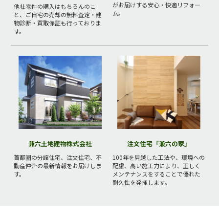
がお届けする安心・快適リフォー
他社物件の購入はもちろんのこ
ム。
と、ご自宅の売却の無料査定・建
物診断・買取保証も行っておりま
す。
兼六土地建物株式会社
注文住宅「兼六の家」
首都圏の分譲住宅、注文住宅、不
100年を見越した工法や、環境への
動産仲介の最新情報をお届けしま
配慮、高い施工力により、正しく
す。
メンテナンスをすることで優れた
耐久性を発揮します。