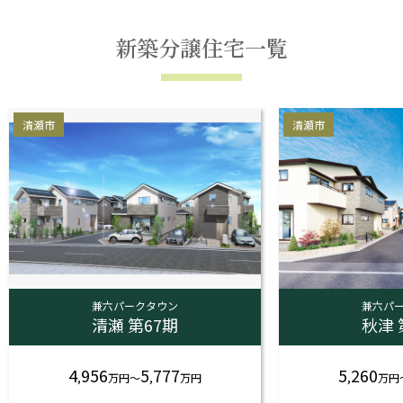
新築分譲住宅一覧
清瀬市
清瀬市
兼六パークタウン
兼六パ
清瀬 第67期
秋津 
4
956
5
777
5
260
,
万
円
～
,
万
円
,
万
円