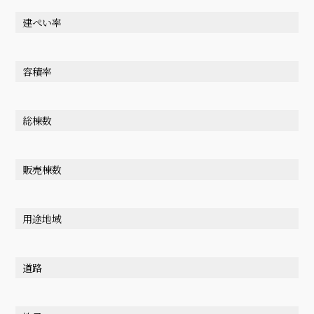
建ぺい率
容積率
総棟数
販売棟数
用途地域
道路