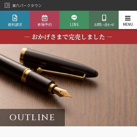
兼六パークタウン
資料請求
来場予約
LINE
お問い合わせ
― おかげさまで完売しました ―
OUTLINE