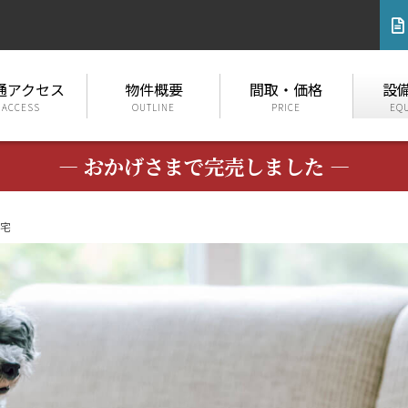
通アクセス
物件概要
間取・価格
設
ACCESS
OUTLINE
PRICE
EQ
― おかげさまで完売しました ―
宅