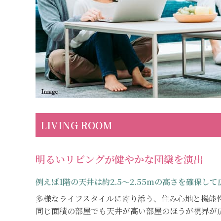
LIVING ROOM
明るいリビングが健やかな団欒を演出
例えば1階の天井は約2.5〜2.55mの高さを確保し
多様なライフスタイルに寄り添う、住み心地と機能
同じ面積の部屋でも天井が高い部屋のほうが視界が