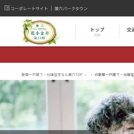
コーポレートサイト
兼六パークタウン
トップ
交
TOP
新築一戸建て・分譲住宅なら兼六TOP
›
›
の新築一戸建て・分譲住