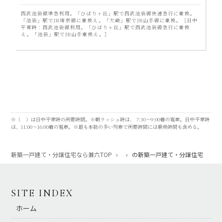
西武池袋線準急利用。「ひばりヶ丘」駅で西武池袋線快速急行に乗換。
「池袋」駅でJR埼京線に乗換え。「大崎」駅でJR山手線に乗換。［日中
平常時：西武池袋線利用。「ひばりヶ丘」駅で西武池袋線急行に乗換
え。「池袋」駅でJR山手乗換え。］
※（ ）は日中平常時の所要時間。※朝ラッシュ時は、 7:30～9:00着の電車。日中平常時
は、11:00～16:00着の電車。※最も本数の多い列車で所要時間には乗換時間も含める。
新築一戸建て・分譲住宅なら兼六TOP
›
›
の新築一戸建て・分譲住宅
SITE INDEX
ホーム