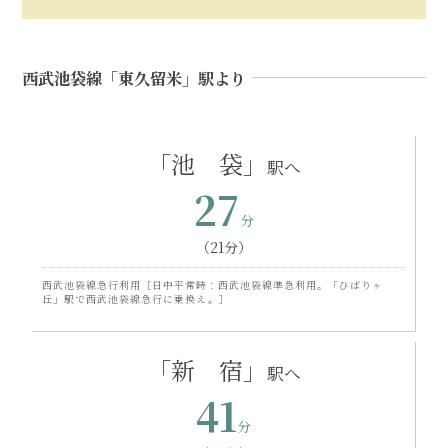
西武池袋線
「東久留米」
駅より
「池 袋」
27
（21分）
西武池袋線急行利用［日中平常時：西武池袋線準急利用。「ひばりヶ
丘」駅で西武池袋線急行に乗換え。］
「新 宿」
41