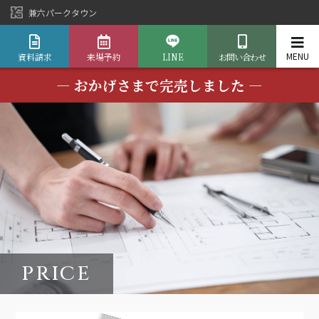
兼六パークタウン
資料請求
来場予約
LINE
お問い合わせ
― おかげさまで完売しました ―
PRICE