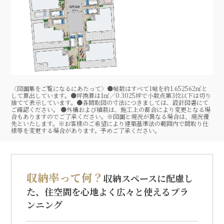
〈図面集をご覧になるにあたって〉●帖数はすべて1帖を約1.652562㎡と
して算出しています。●坪換算は1㎡／0.3025坪で小数点第3位以下は切り
捨てて表示しています。●各間取図の寸法につきましては、設計図書にて
ご確認ください。 ●外構および植栽は、施工上の都合により変更となる場
合もありますのでご了承ください。※図面と現況が異なる場合は、現況優
先といたします。※お客様のご希望により建築基準法の範囲内で間取り仕
様等を変更する場合があります。予めご了承ください。
収納率って何？
収納スペースに配慮し
た、住空間を心地よく広々と使えるプラ
ンニング