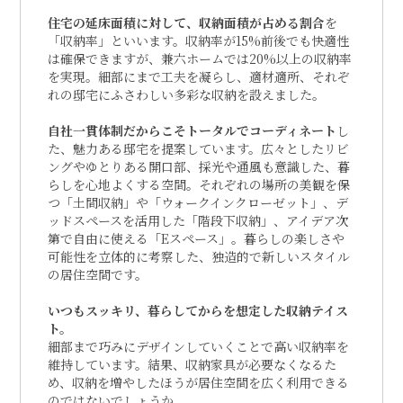
住宅の延床面積に対して、収納面積が占める割合
を
「収納率」といいます。収納率が15%前後でも快適性
は確保できますが、兼六ホームでは20%以上の収納率
を実現。細部にまで工夫を凝らし、適材適所、それぞ
れの邸宅にふさわしい多彩な収納を設えました。
自社一貫体制だからこそトータルでコーディネート
し
た、魅力ある邸宅を提案しています。広々としたリビ
ングやゆとりある開口部、採光や通風も意識した、暮
らしを心地よくする空間。それぞれの場所の美観を保
つ「土間収納」や「ウォークインクローゼット」、デ
ッドスペースを活用した「階段下収納」、アイデア次
第で自由に使える「Eスペース」。暮らしの楽しさや
可能性を立体的に考察した、独造的で新しいスタイル
の居住空間です。
いつもスッキリ、暮らしてからを想定した収納テイス
ト。
細部まで巧みにデザインしていくことで高い収納率を
維持しています。結果、収納家具が必要なくなるた
め、収納を増やしたほうが居住空間を広く利用できる
のではないでしょうか。