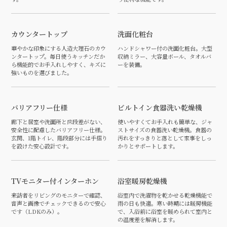
カウンタートップ
洗面化粧台
華やかな印象にする人造大理石のカウ
ハンドシャワー付の洗面化粧台。大型
ンタートップ。毎日使うキッチンだか
収納ミラー、大容量ボール、タオルバ
ら機能的でお手入れしやすく、キズに
ーを装備。
強いものを選びました。
バリアフリー仕様
ビルトイン食器洗い乾燥機
廊下と居室や洗面所と床段差がない、
使いやすくてお手入れも簡単な、ジャ
安全性に配慮したバリアフリー仕様。
ストサイズの食器洗い乾燥機。食器の
玄関、1階トイレ、階段部分には手摺り
汚れをすっきりと落として家事をしっ
を設けた安心設計です。
かりとサポートします。
TVモニター付インターホン
浴室暖房乾燥機
来訪者をリビングのモニターで確認、
浴室内で洗濯物を乾かせる乾燥機能で
音声と画像でチェックできるので安心
雨の日も快適。寒い時期には暖房機能
です（LDKのみ）。
で、入浴前に浴室を暖められて室内と
の温度差を解消します。