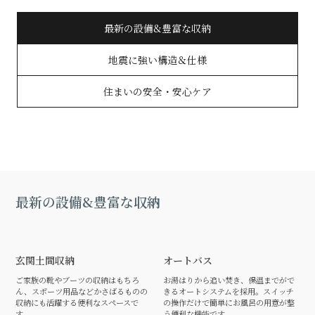
最新の設備&豊富な収納
地震に強い構造＆仕様
住まいの安全・安心ケア
最新の設備&豊富な収納
玄関土間収納
オートバス
ご家族の靴やブーツの収納はもちろ
お湯はりから追い焚き、保温までがで
ん、スポーツ用品などかさばるものの
きるオートシステムを採用。スイッチ
収納にも活躍する便利なスペースで
の操作だけで簡単にお風呂の用意が整
す。
う便利な機能です。