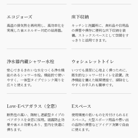
エコジョーズ
床下収納
高温の排気熱を再利用し、高効率化を
キッチンと洗面所に、食料品や日用品
実現した省エネルギー対応の給湯器。
の保管や保存に便利な床下収納を装
備。ストックスペースとして空間をす
っきりと活用できます。
浄水器内蔵シャワー水栓
ウォシュレットトイレ
安心できるきれいな水をつくる浄水機
いつでも清潔に心地よく保つために、
能のあるシャワー水栓。機能的で使い
衛生的なシャワー付トイレを設置。洗
やすく、一体型タイプでシンク周りを
浄機能を備えた暖房便座で、掃除をし
広々と使えます。
やすくお手入れも簡単です。
Low-Eペアガラス（全窓）
Eスペース
断熱性の高い、陽射し遮蔽型タイプの
使用頻度の低いものを片付けられるE
ペアガラスを全窓に採用。結露防止効
スペース。大型スポーツ用品や思い出
果や省エネ効果もあり、室内を快適に
の品物の保管などアイデア次第で自由
保ちます。
に使えます。