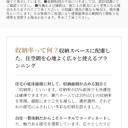
捨てて表示しています。●各間取図の寸法につきましては、設計図書にて
ご確認ください。 ●外構および植栽は、施工上の都合により変更となる場
合もありますのでご了承ください。※図面と現況が異なる場合は、現況優
先といたします。※お客様のご希望により建築基準法の範囲内で間取り仕
様等を変更する場合があります。予めご了承ください。
収納率って何？
収納スペースに配慮し
た、住空間を心地よく広々と使えるプラ
ンニング
住宅の延床面積に対して、収納面積が占める割合
を
「収納率」といいます。収納率が15%前後でも快適性
は確保できますが、兼六ホームでは20%以上の収納率
を実現。細部にまで工夫を凝らし、適材適所、それぞ
れの邸宅にふさわしい多彩な収納を設えました。
自社一貫体制だからこそトータルでコーディネート
し
た、魅力ある邸宅を提案しています。広々としたリビ