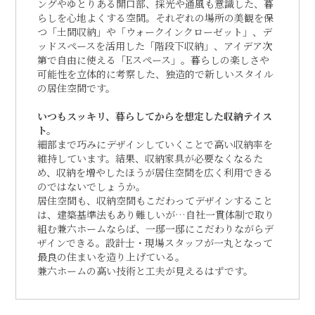
ングやゆとりある開口部、採光や通風も意識した、暮
らしを心地よくする空間。それぞれの場所の美観を保
つ「土間収納」や「ウォークインクローゼット」、デ
ッドスペースを活用した「階段下収納」、アイデア次
第で自由に使える「Eスペース」。暮らしの楽しさや
可能性を立体的に考察した、独造的で新しいスタイル
の居住空間です。
いつもスッキリ、暮らしてからを想定した収納テイス
ト。
細部まで巧みにデザインしていくことで高い収納率を
維持しています。結果、収納家具が必要なくなるた
め、収納を増やしたほうが居住空間を広く利用できる
のではないでしょうか。
居住空間も、収納空間もこだわってデザインすること
は、建築基準法もあり難しいが…自社一貫体制で取り
組む兼六ホームならば、一邸一邸にこだわりながらデ
ザインできる。設計士・現場スタッフが一丸となって
最良の住まいを造り上げている。
兼六ホームの高い技術と工夫が見えるはずです。