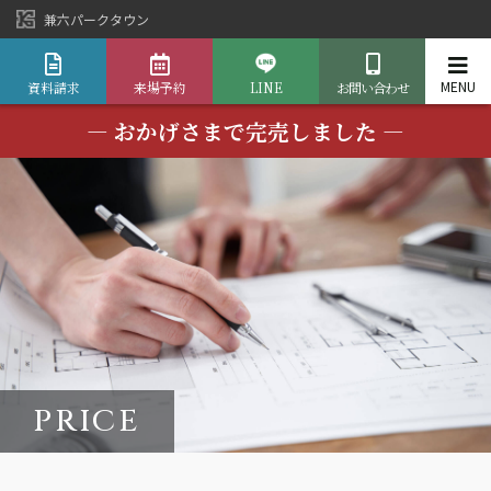
兼六パークタウン
資料請求
来場予約
LINE
お問い合わせ
― おかげさまで完売しました ―
PRICE