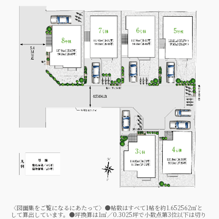
〈図面集をご覧になるにあたって〉●帖数はすべて1帖を約1.652562㎡と
して算出しています。●坪換算は1㎡／0.3025坪で小数点第3位以下は切り