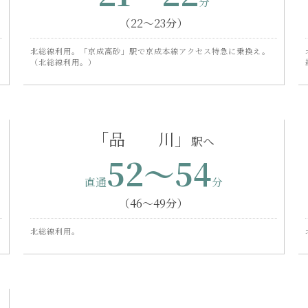
（22〜23分）
北総線利用。「京成高砂」駅で京成本線アクセス特急に乗換え。
（北総線利用。）
「品 川」
52〜54
（46〜49分）
北総線利用。