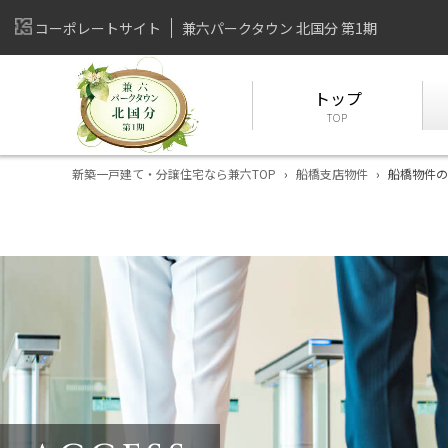
コーポレートサイト
兼六パークタウン 北国分 第1期
トップ
TOP
新築一戸建て・分譲住宅なら兼六TOP
›
船橋支店物件
›
船橋物件の