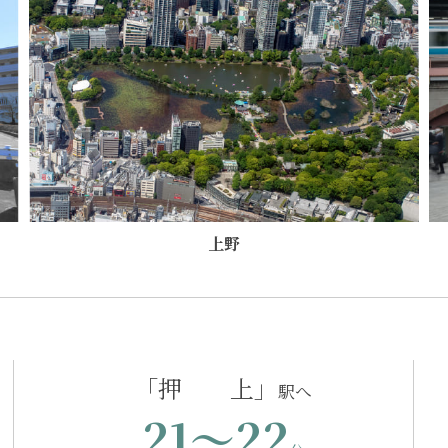
上野
「押 上」
21～22