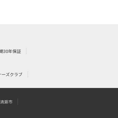
期30年保証
ナーズクラブ
清瀬市