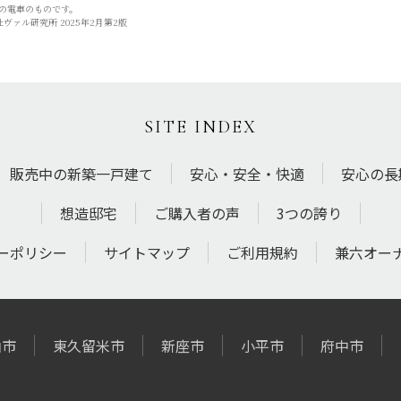
0着の電車のものです。
ァル研究所 2025年2月第2版
SITE INDEX
販売中の新築一戸建て
安心・安全・快適
安心の長
想造邸宅
ご購入者の声
3つの誇り
ーポリシー
サイトマップ
ご利用規約
兼六オー
山市
東久留米市
新座市
小平市
府中市