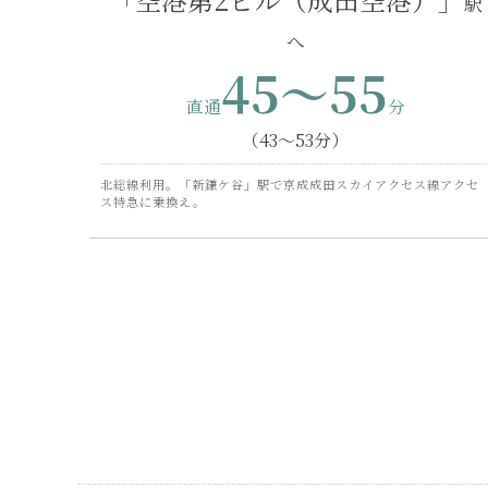
45～55
（43～53分）
北総線利用。「新鎌ケ谷」駅で京成成田スカイアクセス線アクセ
ス特急に乗換え。