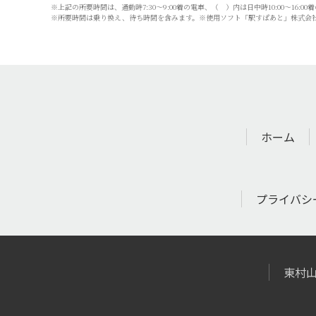
※上記の所要時間は、通勤時7:30～9:00着の電車、（ ）内は日中時10:00～16:0
※所要時間は乗り換え、待ち時間を含みます。※使用ソフト「駅すぱあと」株式会社ヴ
ホーム
プライバシ
東村