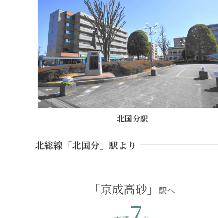
北国分駅
北総線
「北国分」
駅より
「京成高砂」
7