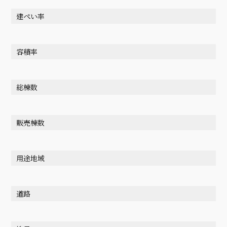
建ぺい率
容積率
総棟数
販売棟数
用途地域
道路