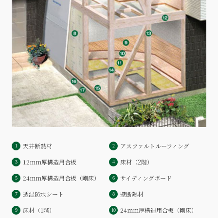
天井断熱材
アスファルトルーフィング
1
2
12mm厚構造用合板
床材（2階）
3
4
24mm厚構造用合板（剛床）
サイディングボード
5
6
透湿防水シート
壁断熱材
7
8
床材（1階）
24mm厚構造用合板（剛床）
9
10