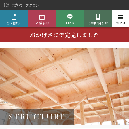
兼六パークタウン
資料請求
来場予約
LINE
お問い合わせ
― おかげさまで完売しました ―
STRUCTURE