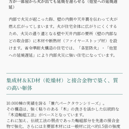
万が一部屋から火が出ても延焼を遅らせる（他室への延焼遅
延）
内部で火災が起こった際、壁の内側や天井裏を伝わって火が
燃え広がってしまいます。火が住宅全体に広がりにくくする
ため、火災の通り道となる壁や天井内部の要所（壁の内部な
どの取合部）に木材や断熱材（ファイヤーストップ材）を設
けます。省令準耐火構造の住宅では、「各室防火」・「他室
への延焼遅延」により内部火災に強い住宅になっています。
集成材＆KD材（乾燥材）と接合金物で築く、質
の高い躯体
10.000棟の実績を誇る「兼六パークタウンシリーズ」。
その構造は、強く粘りのある「木」の良さを活かした伝統的な
「木造軸組工法」がベースとなっています。
これに加え、伝統工法の弱点であった軸組部分を先進の接合金
物で強化、さらには主要部木材には一般材に比べ約1.5倍の強度