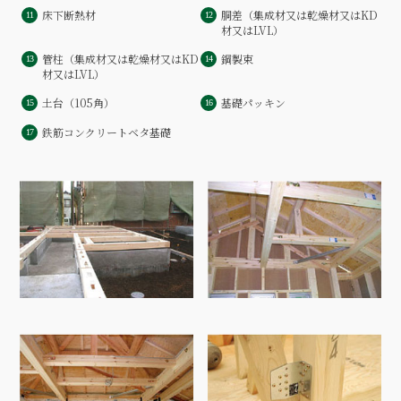
床下断熱材
胴差（集成材又は乾燥材又はKD
11
12
材又はLVL）
管柱（集成材又は乾燥材又はKD
鋼製束
13
14
材又はLVL）
土台（105角）
基礎パッキン
15
16
鉄筋コンクリートベタ基礎
17