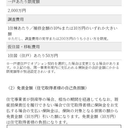
一戸あたり限度額
2,000万円
調査費用
1住棟あたり／補修金額の10%または10万円のいずれか大きい
額
※ただし、調査費用の実学または200万円のうち小さい方を限度。
仮住居・移転費用
1住居（住戸）あたり50万円
※一戸建住戸でオプション契約を選択した場合は変更となる場合がありま
す。※上記の他、同一事業年度内に支払われる保険金の合計金額にかかる
限度額等が別途設定されいます。
（2）免責金額（住宅取得者様の自己負担額）
住宅事業者が倒産等の場合、相当の期間を経過してもなお、瑕
疵担保責任を履行できない場合で住宅取得者様に保険金をお支
払する場合の支払い保険金は、保険の対象となる損害の額から
免責金額（10万円）引いた額になります。免責金額（10万円）
は住宅取得者様の負担になります。