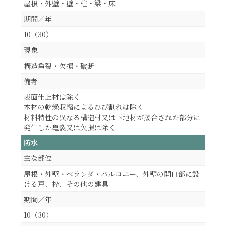
屋根・外壁・壁・柱・梁・床
期間／年
10（30）
現象
構造亀裂・欠損・破断
備考
表面仕上材は除く
木材の乾燥収縮によるひび割れは除く
材料特性の異なる構造材又は下地材が接合された部分に
発生した亀裂又は欠損は除く
防水
主な部位
屋根・外壁・ベランダ・バルコニー、外壁の開口部に設
ける戸、枠、その他の建具
期間／年
10（30）