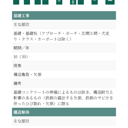
基礎工事
主な部位
基礎・基礎杭（アプローチ・ポーチ・玄関土間・犬走
り・テラス・カーポートは除く）
期間／年
10（30）
現象
構造亀裂・欠損
備考
基礎コンクリートの伸縮によるものは除き、構造耐力上
影響のあるもの（鉄筋の露出する欠損、鉄筋のサビ汁を
伴ったひび割れ・欠損）に限る
構造躯体
主な部位