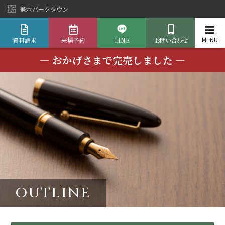
兼六パークタウン
資料請求
来場予約
LINE
お問い合わせ
― おかげさまで完売しました ―
OUTLINE