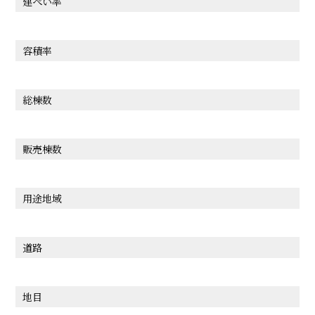
建ぺい率
容積率
総棟数
販売棟数
用途地域
道路
地目