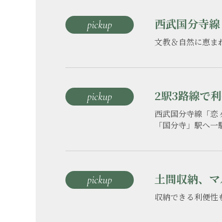
西武国分寺線
pickup
文教＆自然に恵ま
2駅3路線で
pickup
西武国分寺線「恋ヶ
「国分寺」駅へ一
土間収納、マ
pickup
収納できる利便性