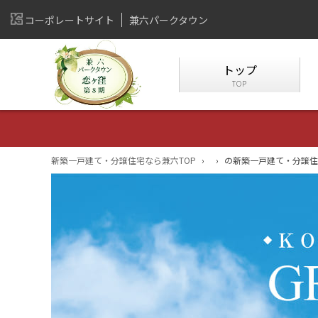
コーポレートサイト
兼六パークタウン
トップ
TOP
新築一戸建て・分譲住宅なら兼六TOP
›
›
の新築一戸建て・分譲住