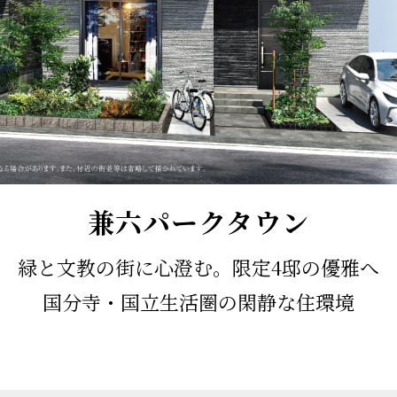
兼六パークタウン
緑と文教の街に心澄む。限定4邸の優雅へ
国分寺・国立生活圏の閑静な住環境