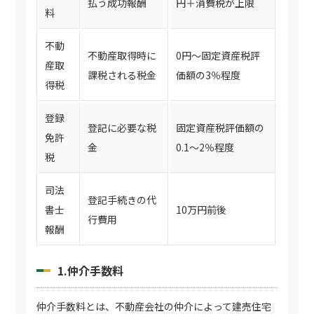
払う成功報酬
円＋消費税が上限
料
不動
不動産取得時に
0円〜固定資産税評
産取
課税される税金
価額の3％程度
得税
登録
登記に必要な税
固定資産税評価額の
免許
金
0.1〜2％程度
税
司法
登記手続きの代
書士
10万円前後
行費用
報酬
1.仲介手数料
仲介手数料とは、不動産会社の仲介によって建売住宅