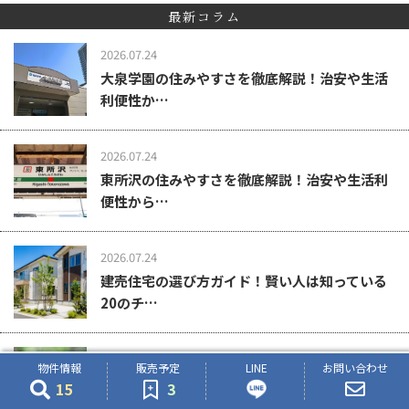
最新コラム
2026.07.24
大泉学園の住みやすさを徹底解説！治安や生活
利便性か…
2026.07.24
東所沢の住みやすさを徹底解説！治安や生活利
便性から…
2026.07.24
建売住宅の選び方ガイド！賢い人は知っている
20のチ…
2026.06.23
物件情報
販売予定
LINE
お問い合わせ
建売住宅は土地代が含まれる？計算方法や仕組
15
3
みを紹介