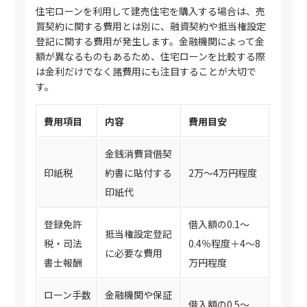
住宅ローンを利用して建売住宅を購入する場合は、売
買契約に関する費用とは別に、融資契約や抵当権設定
登記に関する費用が発生します。金融機関によって金
額が異なるものもあるため、住宅ローンを比較する際
は金利だけでなく諸費用にも注目することが大切で
す。
費用項目
内容
費用目安
金銭消費貸借契
印紙税
約書に貼付する
2万〜4万円程度
印紙代
登録免許
借入額の0.1〜
抵当権設定登記
税・司法
0.4％程度＋4〜8
に必要な費用
書士報酬
万円程度
ローン手数
金融機関や保証
借入額の0.5〜