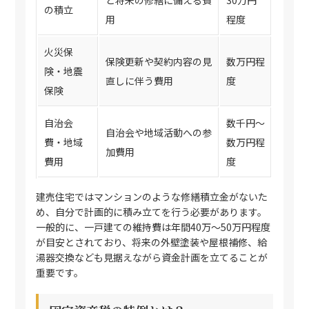
の積立
用
程度
火災保
保険更新や契約内容の見
数万円程
険・地震
直しに伴う費用
度
保険
自治会
数千円〜
自治会や地域活動への参
費・地域
数万円程
加費用
費用
度
建売住宅ではマンションのような修繕積立金がないた
め、自分で計画的に積み立てを行う必要があります。
一般的に、一戸建ての維持費は年間40万〜50万円程度
が目安とされており、将来の外壁塗装や屋根補修、給
湯器交換なども見据えながら資金計画を立てることが
重要です。