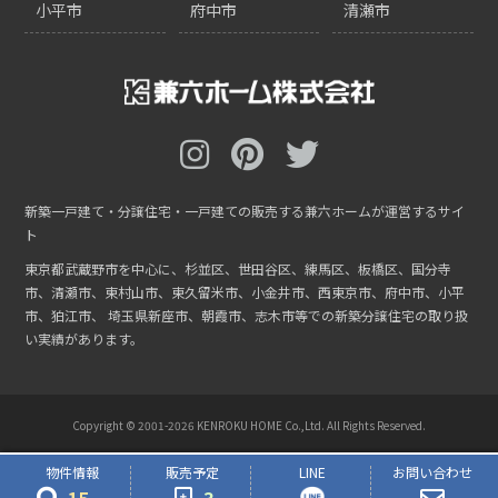
小平市
府中市
清瀬市
新築一戸建て・分譲住宅・一戸建ての販売する兼六ホームが運営するサイ
ト
東京都武蔵野市を中心に、杉並区、世田谷区、練馬区、板橋区、国分寺
市、清瀬市、東村山市、東久留米市、小金井市、西東京市、府中市、小平
市、狛江市、
埼玉県新座市、朝霞市、志木市等での新築分譲住宅の取り扱
い実績があります。
Copyright © 2001-
2026 KENROKU HOME Co.,Ltd. All Rights Reserved.
物件情報
販売予定
LINE
お問い合わせ