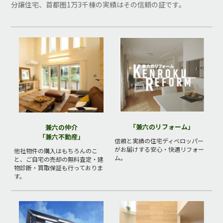
分譲住宅、首都圏1万3千棟の実績はその信頼の証です。
「兼六のリフォーム」
兼六の仲介
「兼六不動産」
信頼と実績の住宅ディベロッパー
がお届けする安心・快適リフォー
他社物件の購入はもちろんのこ
ム。
と、ご自宅の売却の無料査定・建
物診断・買取保証も行っておりま
す。