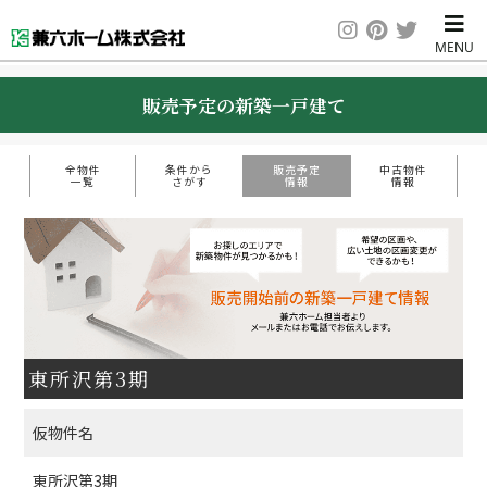
販売予定の新築一戸建て
全物件
条件から
販売予定
中古物件
一覧
さがす
情報
情報
東所沢第3期
仮物件名
東所沢第3期