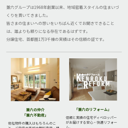
兼六グループは1968年創業以来、地域密着スタイルの住まいづ
くりを貫いてきました。
皆さまの住まいへの想いをいちばん近くでお聞きできること
は、誰よりも頼りになる存在であるはずです。
分譲住宅、首都圏1万3千棟の実績はその信頼の証です。
「兼六のリフォーム」
兼六の仲介
「兼六不動産」
信頼と実績の住宅ディベロッパー
がお届けする安心・快適リフォー
他社物件の購入はもちろんのこ
ム。
と、ご自宅の売却の無料査定・建