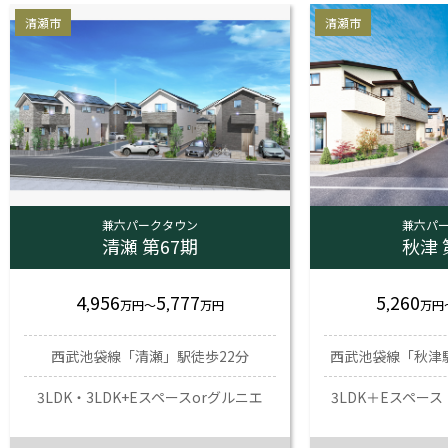
清瀬市
清瀬市
兼六パークタウン
兼六パ
清瀬 第67期
秋津 
4
956
5
777
5
260
,
万
円
～
,
万
円
,
万
円
西武池袋線「清瀬」駅徒歩22分
西武池袋線「秋津
3LDK・3LDK+Eスペースorグルニエ
3LDK＋Eスペース