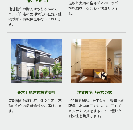
「兼六不動産」
信頼と実績の住宅ディベロッパー
がお届けする安心・快適リフォー
他社物件の購入はもちろんのこ
ム。
と、ご自宅の売却の無料査定・建
物診断・買取保証も行っておりま
す。
兼六土地建物株式会社
注文住宅「兼六の家」
首都圏の分譲住宅、注文住宅、不
100年を見越した工法や、環境への
動産仲介の最新情報をお届けしま
配慮、高い施工力により、正しく
す。
メンテナンスをすることで優れた
耐久性を発揮します。